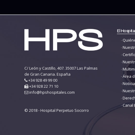
El Hospita
Quién
Nuestr
Certif
Nuestr
C/ León y Castillo, 407. 35007 Las Palmas
Multim
de Gran Canaria. España
Área d
+34 928 49 99 00
Notici
+34 928 22 71 10
Nuestr
info@hpshospitales.com
Derec
Canal 
© 2018 - Hospital Perpetuo Socorro