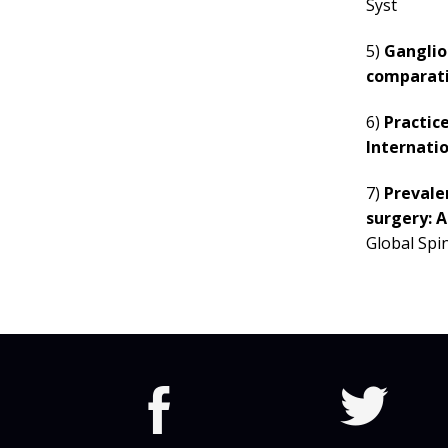
Syst
5)
Ganglio
comparativ
6)
Practic
Internatio
7)
Prevale
surgery: 
Global Spi