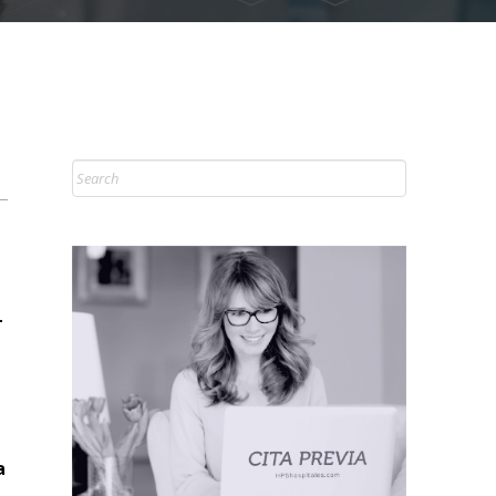
Search
-
a