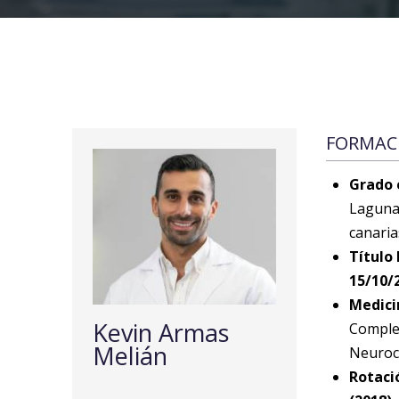
FORMAC
Grado 
Laguna-
canaria
Título
15/10/
Medici
Kevin Armas
Complej
Melián
Neuroc
Rotaci