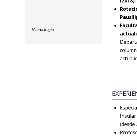
(2018).
Rotaci
Pausili
Facult
Neurocirugía
actual
Departa
column
actuali
EXPERIE
Especia
Insular
(desde 
Profes