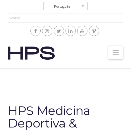
Português
Search
Hospital
Nav
Perpetuo
Socorro
HPS Medicina
Deportiva &